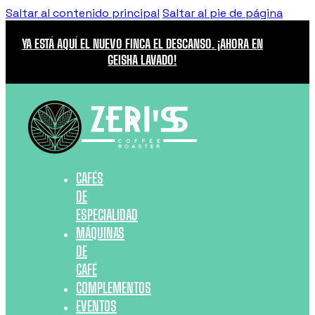
Saltar al contenido principal
Saltar al pie de página
YA ESTÁ AQUÍ EL NUEVO FINCA EL DESCANSO. ¡AHORA EN
GEISHA LAVADO!
CAFÉS
DE
ESPECIALIDAD
MÁQUINAS
DE
CAFÉ
COMPLEMENTOS
EVENTOS