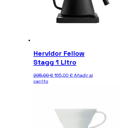
Hervidor Fellow
Stagg 1 Litro
El
El
205,00
€
165,00
€
Añadir al
precio
precio
carrito
original
actual
era:
es:
205,00 €.
165,00 €.