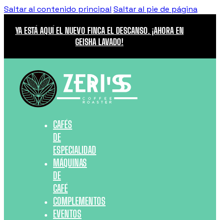
Saltar al contenido principal
Saltar al pie de página
YA ESTÁ AQUÍ EL NUEVO FINCA EL DESCANSO. ¡AHORA EN
GEISHA LAVADO!
CAFÉS
DE
ESPECIALIDAD
MÁQUINAS
DE
CAFÉ
COMPLEMENTOS
EVENTOS