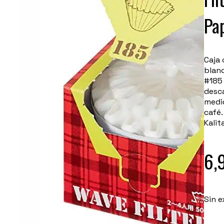
Pa
Caja 
blan
#185 
desc
medi
café.
Kalit
6,
Sin e