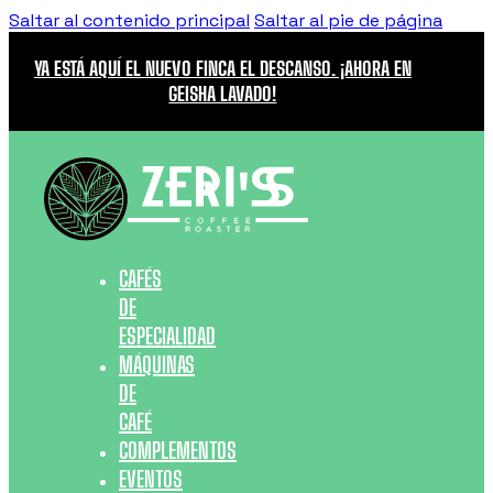
Saltar al contenido principal
Saltar al pie de página
YA ESTÁ AQUÍ EL NUEVO FINCA EL DESCANSO. ¡AHORA EN
GEISHA LAVADO!
CAFÉS
DE
ESPECIALIDAD
MÁQUINAS
DE
CAFÉ
COMPLEMENTOS
EVENTOS