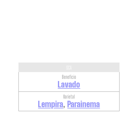
SCA
Beneficio
Lavado
Varietal
Lempira
,
Parainema
VER CAFÉS SIMILARES