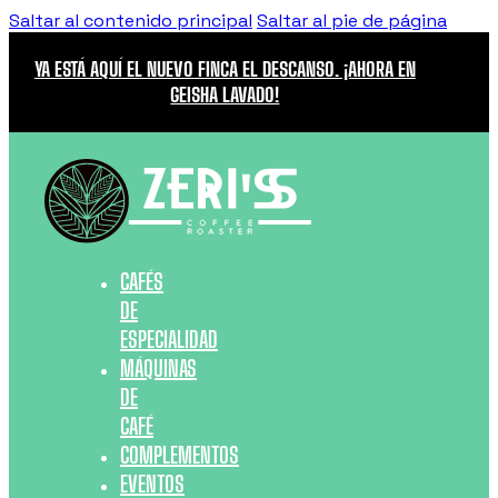
Saltar al contenido principal
Saltar al pie de página
YA ESTÁ AQUÍ EL NUEVO FINCA EL DESCANSO. ¡AHORA EN
GEISHA LAVADO!
CAFÉS
DE
ESPECIALIDAD
MÁQUINAS
DE
CAFÉ
COMPLEMENTOS
EVENTOS