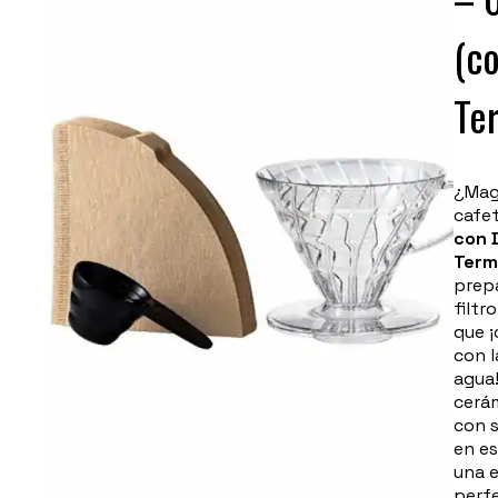
(c
Te
¿Magi
cafet
con 
Term
prep
filtr
que ¡
con l
agua!
cerá
con s
en es
una 
perfe