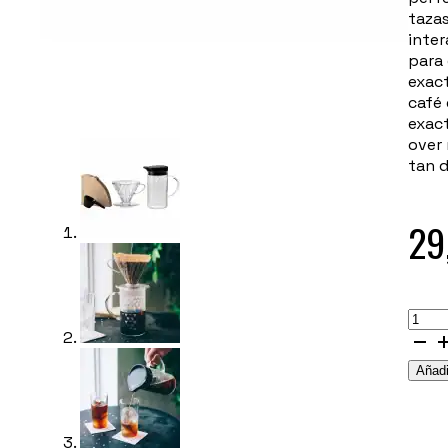
tazas
inter
para
exac
café 
exact
over 
tan d
29
Kit
Hario
V60
Añadi
-
02(c
Dripp
Term