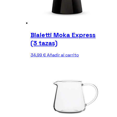
la
página
de
producto
Bialetti Moka Express
(3 tazas)
34,99
€
Añadir al carrito