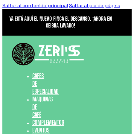
Saltar al contenido principal
Saltar al pie de página
YA ESTÁ AQUÍ EL NUEVO FINCA EL DESCANSO. ¡AHORA EN
GEISHA LAVADO!
CAFÉS
DE
ESPECIALIDAD
MÁQUINAS
DE
CAFÉ
COMPLEMENTOS
EVENTOS