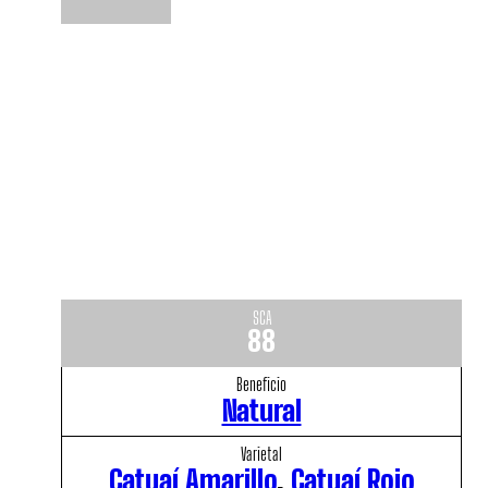
SCA
88
Beneficio
Natural
Varietal
Catuaí Amarillo
,
Catuaí Rojo