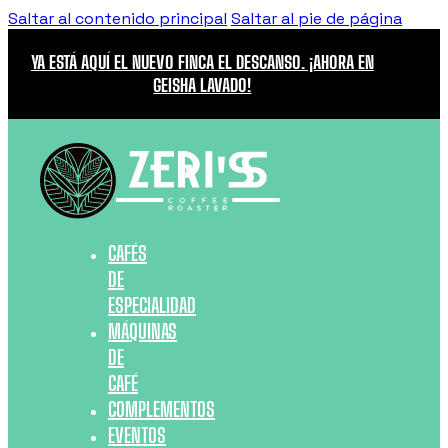
Saltar al contenido principal
Saltar al pie de página
YA ESTÁ AQUÍ EL NUEVO FINCA EL DESCANSO. ¡AHORA EN
GEISHA LAVADO!
CAFÉS
DE
ESPECIALIDAD
MÁQUINAS
DE
CAFÉ
COMPLEMENTOS
EVENTOS