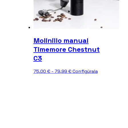
Molinillo manual
Timemore Chestnut
C3
Rango
Este
75,00
€
-
79,99
€
Configúrala
de
producto
precios:
tiene
desde
múltiples
75,00 €
variantes.
hasta
Las
79,99 €
opciones
se
pueden
elegir