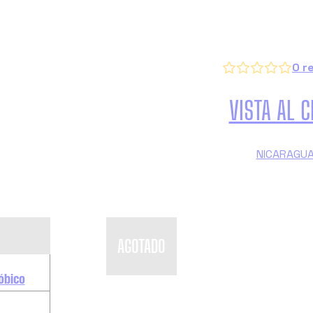
VER CAFÉS SIMIL
0
r
VISTA AL C
NICARAGU
AGOTADO
óbico