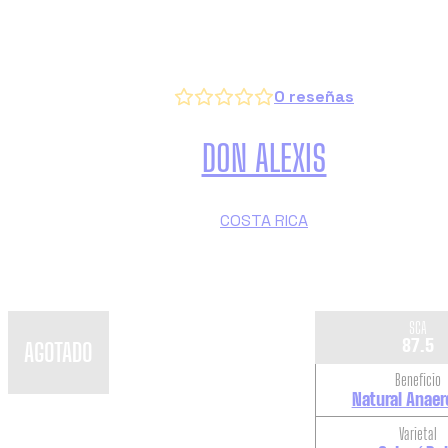
VER CAFÉS SIMILARES
0
reseñas
DON ALEXIS
COSTA RICA
SCA
87.5
AGOTADO
Beneficio
Natural Anaer
Varietal