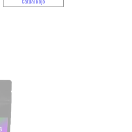
Catuaí Rojo