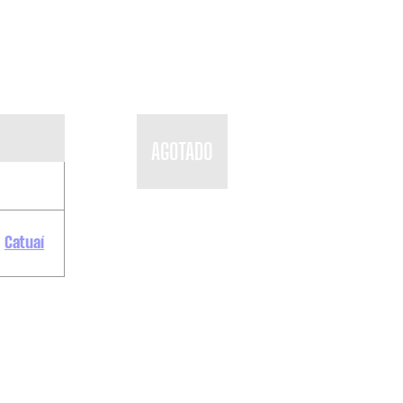
AGOTADO
,
Catuaí