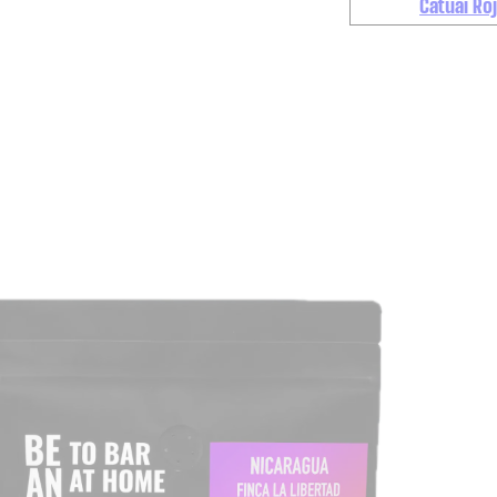
Catuaí Ro