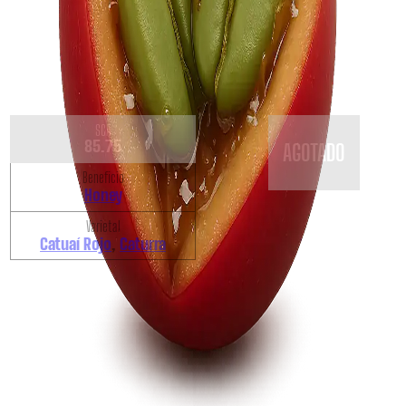
SCA
85.75
AGOTADO
Beneficio
Honey
Varietal
Catuaí Rojo
,
Caturra