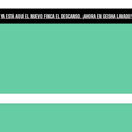
YA ESTÁ AQUÍ EL NUEVO FINCA EL DESCANSO. ¡AHORA EN GEISHA LAVADO!