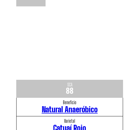
SCA
88
Beneficio
Natural Anaeróbico
Varietal
Catuaí Rojo