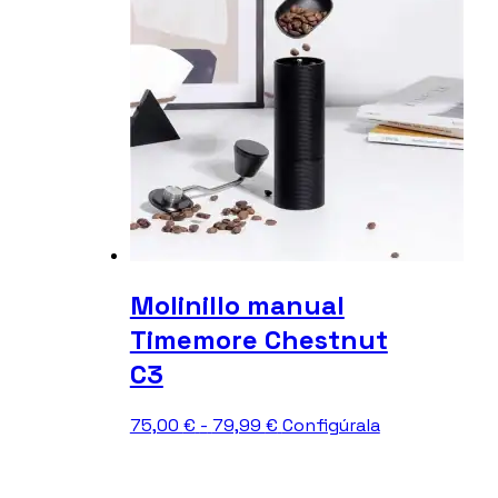
Molinillo manual
Timemore Chestnut
C3
Rango
Este
75,00
€
-
79,99
€
Configúrala
de
producto
precios:
tiene
desde
múltiples