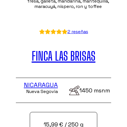
fresa, galleta, mandarina, mantequilla,
maracuyá, níspero, ron y toffee
2
reseñas
FINCA LAS BRISAS
NICARAGUA
1450 msnm
Nueva Segovia
15,99
€
/ 250 g