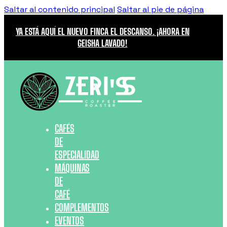
Saltar al contenido principal
Saltar al pie de página
YA ESTÁ AQUÍ EL NUEVO FINCA EL DESCANSO. ¡AHORA EN
GEISHA LAVADO!
CAFÉS
DE
ESPECIALIDAD
MÁQUINAS
DE
CAFÉ
COMPLEMENTOS
EVENTOS