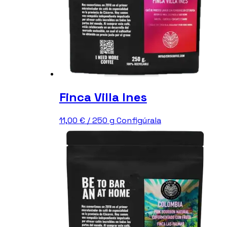
Finca Villa Ines
Este
11,00
€
/ 250 g
Configúrala
producto
tiene
múltiples
variantes.
Las
opciones
se
pueden
elegir
en