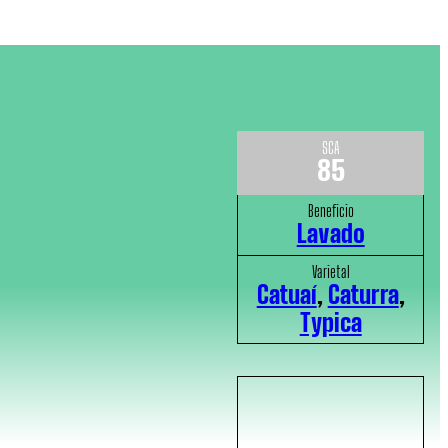
SCA
85
Beneficio
Lavado
Varietal
Catuaí
,
Caturra
,
Typica