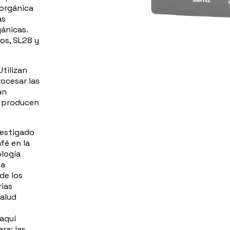
 orgánica
as
gánicas.
bos, SL28 y
tilizan
ocesar las
an
e producen
vestigado
fé en la
ología
va
de los
rias
salud
 aquí
ra: las