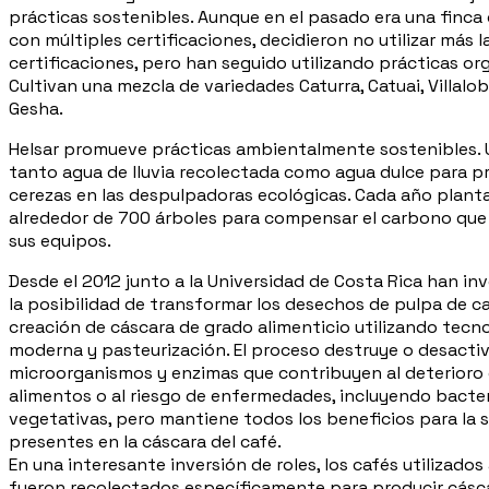
prácticas sostenibles. Aunque en el pasado era una finca
con múltiples certificaciones, decidieron no utilizar más l
certificaciones, pero han seguido utilizando prácticas or
Cultivan una mezcla de variedades Caturra, Catuai, Villalo
Gesha.
Helsar promueve prácticas ambientalmente sostenibles. U
tanto agua de lluvia recolectada como agua dulce para pr
cerezas en las despulpadoras ecológicas. Cada año plant
alrededor de 700 árboles para compensar el carbono qu
sus equipos.
Desde el 2012 junto a la Universidad de Costa Rica han in
la posibilidad de transformar los desechos de pulpa de ca
creación de cáscara de grado alimenticio utilizando tecn
moderna y pasteurización. El proceso destruye o desacti
microorganismos y enzimas que contribuyen al deterioro 
alimentos o al riesgo de enfermedades, incluyendo bacte
vegetativas, pero mantiene todos los beneficios para la 
presentes en la cáscara del café.
En una interesante inversión de roles, los cafés utilizados
fueron recolectados específicamente para producir cásca