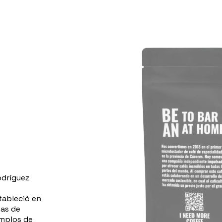
odríguez
tableció en
nas de
emplos de