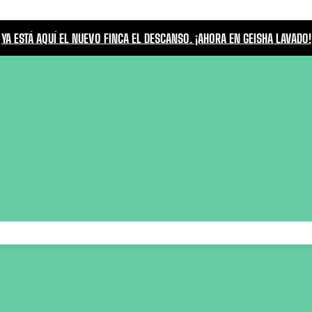
YA ESTÁ AQUÍ EL NUEVO FINCA EL DESCANSO. ¡AHORA EN GEISHA LAVADO!