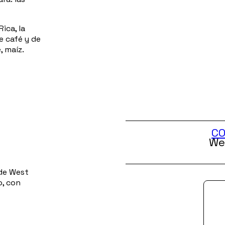
ica, la
e café y de
, maíz.
CO
We
 de West
o, con