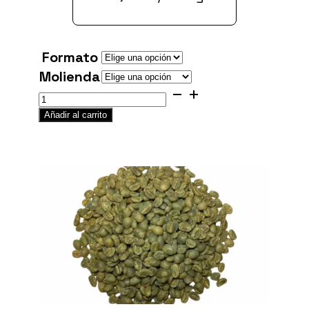
Formato
Molienda
Kenya
Mukurweini
Añadir al carrito
cantidad