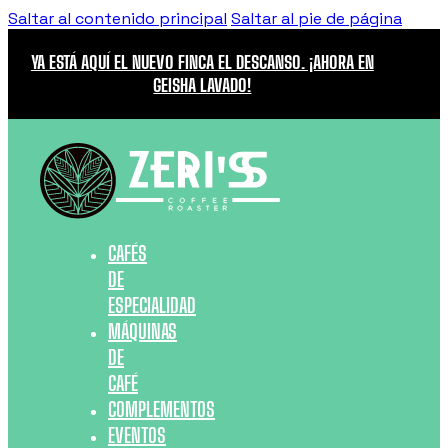
Saltar al contenido principal
Saltar al pie de página
YA ESTÁ AQUÍ EL NUEVO FINCA EL DESCANSO. ¡AHORA EN
GEISHA LAVADO!
CAFÉS
DE
ESPECIALIDAD
MÁQUINAS
DE
CAFÉ
COMPLEMENTOS
EVENTOS