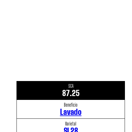
SCA
87.25
Beneficio
Lavado
Varietal
SL28