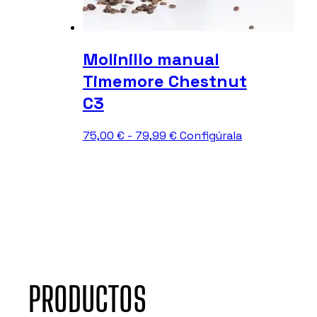
Molinillo manual
Timemore Chestnut
C3
Rango
Este
75,00
€
-
79,99
€
Configúrala
de
producto
precios:
tiene
desde
múltiples
75,00 €
variantes.
hasta
Las
79,99 €
opciones
se
pueden
elegir
en
PRODUCTOS
la
página