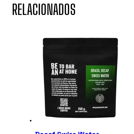
RELACIONADOS
de
producto