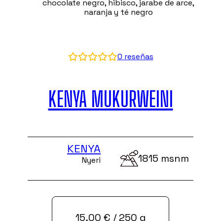
chocolate negro, hibisco, jarabe de arce,
naranja y té negro
0
reseñas
KENYA MUKURWEINI
KENYA
1815 msnm
Nyeri
15,00
€
/ 250 g