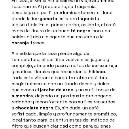
En taza, el Kenia Ashemali es un viaje aromático
fascinante. Al prepararlo, su fragancia
despliega un perfil predominantemente floral
donde la
bergamota
es la protagonista
indiscutible. En el primer sorbo, caliente, el café
evoca la finura de un buen
té negro
, con una
acidez cítrica y elegante que recuerda a la
naranja
fresca.
A medida que la taza pierde algo de
temperatura, el perfil se vuelve más jugoso y
complejo, abriendo paso a notas de
cereza roja
y matices florales que recuerdan al
hibisco
.
Toda esta vibrante carga frutal se equilibra
magistralmente con un fondo denso y dulce
que evoca el
jarabe de arce
y un sutil toque de
almendra
, dejando un postgusto prolongado,
redondo y reconfortante con sutiles recuerdos
a
chocolate negro
. Es, sin duda, un café
sofisticado, limpio y profundamente aromático,
ideal tanto para los entusiastas del método de
filtro que buscan claridad como para quienes